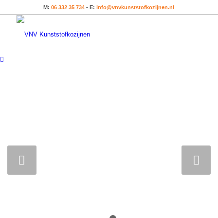
M:
06 332 35 734
- E:
info@vnvkunststofkozijnen.nl
THIS IS A
PAGE WITH
TRANSPARENT
HEADER
Once the user scrolls down the
header color will change
Volgende
SHOW ME